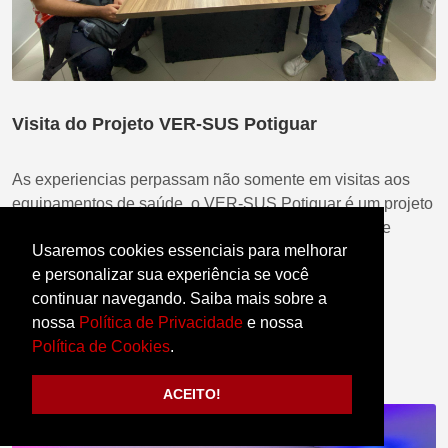
Visita do Projeto VER-SUS Potiguar
As experiencias perpassam não somente em visitas aos
equipamentos de saúde, o VER-SUS Potiguar é um projeto
de espectro amplo, baseando-se na educação ativa e
Usaremos cookies essenciais para melhorar
multiprofissional
e personalizar sua experiência se você
continuar navegando. Saiba mais sobre a
SAIBA MAIS
nossa
Política de Privacidade
e nossa
Política de Cookies
.
ACEITO!