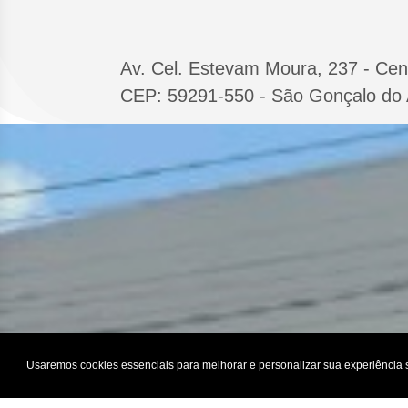
Av. Cel. Estevam Moura, 237 - Cen
CEP: 59291-550 - São Gonçalo do
Usaremos cookies essenciais para melhorar e personalizar sua experiência