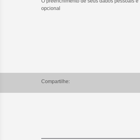
O preenchimento de seus dados pessoais é
opcional
Compartilhe: