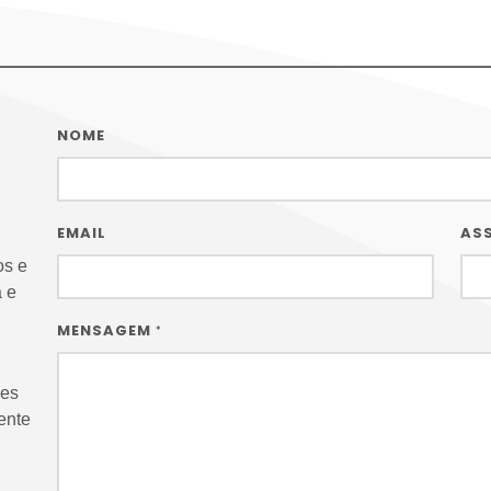
NOME
EMAIL
AS
os e
 e
MENSAGEM
*
des
ente